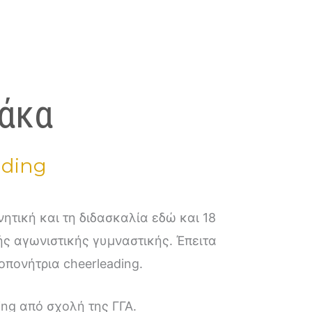
άκα
ading
ς αγωνιστικής γυμναστικής. Έπειτα
πονήτρια cheerleading.
ing από σχολή της ΓΓΑ.