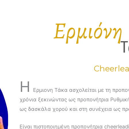
Ερμιόνη
Τ
Cheerle
Η
Ερμιονη Τάκα ασχολείται με τη προπονητική και τη διδασκαλία εδώ και 18
χρόνια ξεκινώντας ως προπονήτρια Ρυθμική
ως δασκάλα χορού και στη συνέχεια ως προ
Είναι πιστοποιημένη προπονήτρια cheerlead