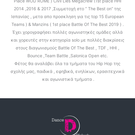
Place WOD ROME ) Civil Lies Megacrew (1st place HHI
2014 ,2016 & 2017 ,Συμμετοχή στο ” Τhe Best on” της
Ισπανίας , μετα απο προσκληση για τις top 15 European
Teams ) & Manzins ( 1st place Battle Of The Best 2019 ) .
Έχει χορογραφήσει πολλές αγωνιστηκές ομάδες αλλά
και χορευτές στην κατηγορία solo με πολλές διακρίσεις
στους διαγωνισμούς Battle Of The Best , TDF , HHI ,
Bounce ,Team Battle ,Salonica Open etc.
Φέτος θα αναλάβει όλα τα τμήματα του Hip Hop της
σχολής μας, παιδικά , εφηβικά, ενηλίκων, ερασιτεχνικά
και αγωνιστικά τμήματα .